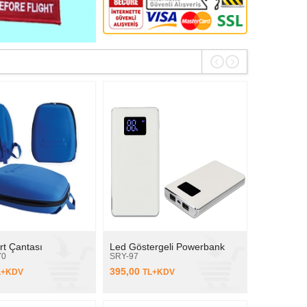
rt Çantası
Led Göstergeli Powerbank
70
SRY-97
395,00
L+KDV
TL+KDV