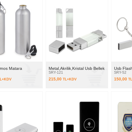
rmos Matara
Metal,Akrilik,Kristal Usb Bellek
Usb Flash
SRY-121
SRY-52
215,00
150,00
L+KDV
TL+KDV
T