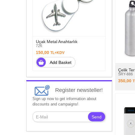
Uçak Metal Anahtarlık
726
150,00
TL+KDV
Add Basket
Çelik Te
SRY-886
350,00
T
Register newsteller!
Sign up now to get information about
discounts and campaigns!
Send