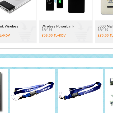
nk Wireless
Wireless Powerbank
5000 Ma
SRY-56
SRY-79
756,00
270,00
L+KDV
TL+KDV
T