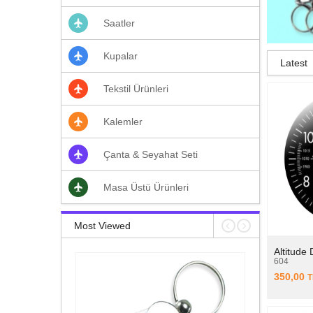
Düğmesi
Mousepadler
Saatler
Kol Düğmeleri
Bardak Altı
Duvar Saatleri
Kupalar
Latest
Buzdolabı Saatleri
Tekstil Ürünleri
Kalemler
Çanta & Seyahat Seti
Masa Üstü Ürünleri
Most Viewed
Altitude
604
350,00
T