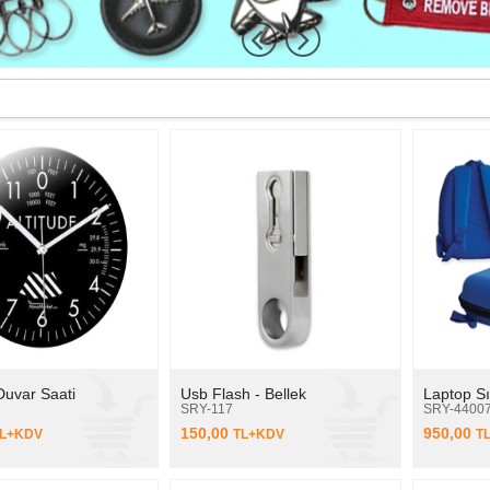
 Duvar Saati
Usb Flash - Bellek
Laptop Sı
SRY-117
SRY-4400
150,00
950,00
L+KDV
TL+KDV
T