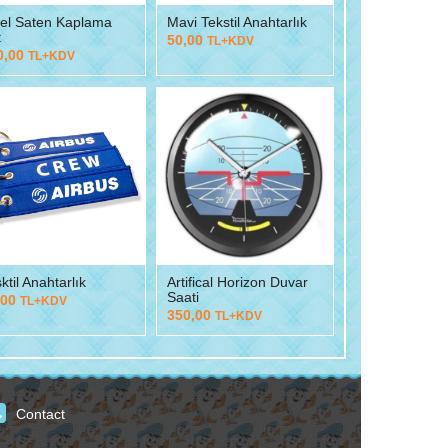
kel Saten Kaplama
Mavi Tekstil Anahtarlık
t
50,00
TL+KDV
0,00
TL+KDV
ktil Anahtarlık
Artifical Horizon Duvar
Saati
,00
TL+KDV
350,00
TL+KDV
Contact