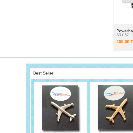
Powerba
SRY-57
405,00
T
Best Seller