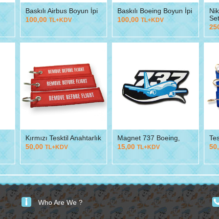
Baskılı Airbus Boyun İpi
Baskılı Boeing Boyun İpi
Ni
Se
100,00
100,00
TL+KDV
TL+KDV
25
Kırmızı Tesktil Anahtarlık
Magnet 737 Boeing,
Tes
50,00
15,00
50
TL+KDV
TL+KDV
Who Are We ?